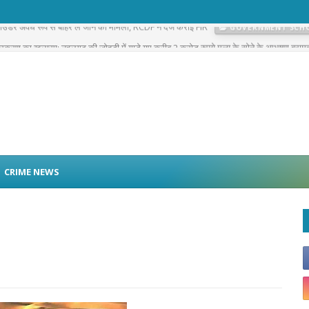
 पाउडर अवैध रूप से बाहर ले जाने का मामला, RCDF ने दर्ज कराई FIR
GOVERNMENT SCH
प्रकरण का खुलासा: नवलगढ़ की जोहड़ी में गाड़े गए करीब 2 करोड़ रुपये मूल्य के सोने के आभूषण बराम
CRIME NEWS