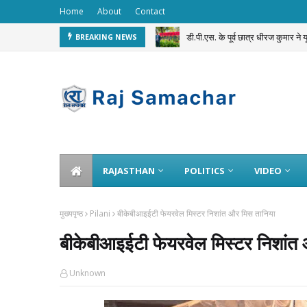
Home
About
Contact
डी.पी.एस. के पूर्व छात्र धीरज कुमार ने
BREAKING NEWS
सवाई माधोपुर पुलिस का अनूठा ‘Dru
RAJASTHAN
POLITICS
VIDEO
मुख्यपृष्ठ
Pilani
बीकेबीआइईटी फेयरवेल मिस्टर निशांत और मिस तानिया
बीकेबीआइईटी फेयरवेल मिस्टर निशांत
Unknown