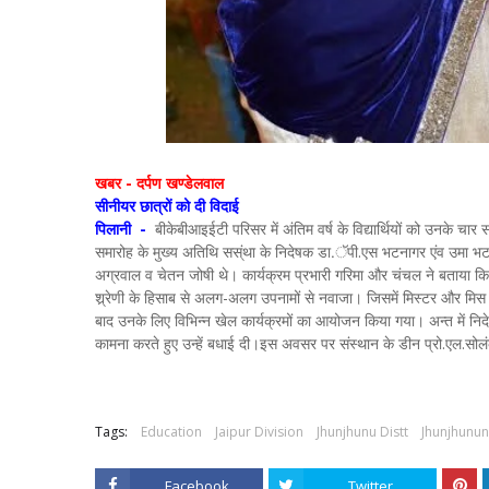
खबर - दर्पण खण्डेलवाल
सीनीयर छात्रों को दी विदाई
पिलानी -
बीकेबीआइईटी परिसर में अंतिम वर्ष के विद्यार्थियों को उनके चार 
समारोह के मुख्य अतिथि सस्ंथा के निदेषक डा.ॅपी.एस भटनागर एंव उमा भटनागर
अग्रवाल व चेतन जोषी थे। कार्यक्रम प्रभारी गरिमा और चंचल ने बताया कि विदाई स
श्र्रेणी के हिसाब से अलग-अलग उपनामों से नवाजा। जिसमें मिस्टर और मिस
बाद उनके लिए विभिन्न खेल कार्यक्रमों का आयोजन किया गया। अन्त में निदेषक
कामना करते हुए उन्हें बधाई दी।इस अवसर पर संस्थान के डीन प्रो.एल.सोलंकी
Tags:
Education
Jaipur Division
Jhunjhunu Distt
Jhunjhunu
Facebook
Twitter