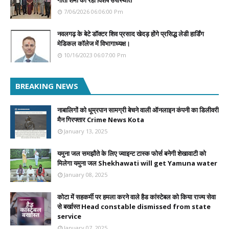
गीता शर्मा की रही विशेष उपस्थिति
7/06/2026 06:06:00 Pm
नवलगढ़ के बेटे डॉक्टर शिव प्रसाद खेदड़ होंगे प्रसिद्ध लेडी हार्डिंग
मेडिकल कॉलेज में विभागाध्यक्ष।
10/16/2023 06:07:00 Pm
BREAKING NEWS
नाबालिगों को धूम्रपान सामग्री बेचने वाली ऑनलाइन कंपनी का डिलीवरी
मैन गिरफ्तार Crime News Kota
January 13, 2025
यमुना जल समझौते के लिए ज्वाइन्ट टास्क फोर्स बनेगी शेखावाटी को
मिलेगा यमुना जल Shekhawati will get Yamuna water
January 08, 2025
कोटा में सहकर्मी पर हमला करने वाले हैड कांस्टेबल को किया राज्य सेवा
से बर्खास्त Head constable dismissed from state
service
January 07, 2025