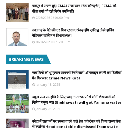
जयपुर में संपन्न हुई ICMAI राजस्थान स्टेट कॉन्फ्रेंस, FCMA डॉ.
गीता शर्मा की रही विशेष उपस्थिति
7/06/2026 06:06:00 Pm
नवलगढ़ के बेटे डॉक्टर शिव प्रसाद खेदड़ होंगे प्रसिद्ध लेडी हार्डिंग
मेडिकल कॉलेज में विभागाध्यक्ष।
10/16/2023 06:07:00 Pm
BREAKING NEWS
नाबालिगों को धूम्रपान सामग्री बेचने वाली ऑनलाइन कंपनी का डिलीवरी
मैन गिरफ्तार Crime News Kota
January 13, 2025
यमुना जल समझौते के लिए ज्वाइन्ट टास्क फोर्स बनेगी शेखावाटी को
मिलेगा यमुना जल Shekhawati will get Yamuna water
January 08, 2025
कोटा में सहकर्मी पर हमला करने वाले हैड कांस्टेबल को किया राज्य सेवा
से बर्खास्त Head constable dismissed from state