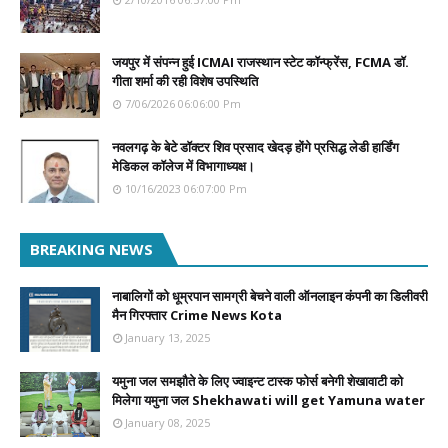
जयपुर में संपन्न हुई ICMAI राजस्थान स्टेट कॉन्फ्रेंस, FCMA डॉ.
गीता शर्मा की रही विशेष उपस्थिति
7/06/2026 06:06:00 Pm
नवलगढ़ के बेटे डॉक्टर शिव प्रसाद खेदड़ होंगे प्रसिद्ध लेडी हार्डिंग
मेडिकल कॉलेज में विभागाध्यक्ष।
10/16/2023 06:07:00 Pm
BREAKING NEWS
नाबालिगों को धूम्रपान सामग्री बेचने वाली ऑनलाइन कंपनी का डिलीवरी
मैन गिरफ्तार Crime News Kota
January 13, 2025
यमुना जल समझौते के लिए ज्वाइन्ट टास्क फोर्स बनेगी शेखावाटी को
मिलेगा यमुना जल Shekhawati will get Yamuna water
January 08, 2025