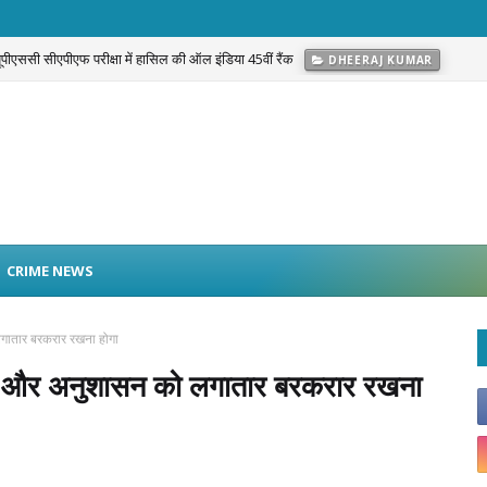
 यूपीएससी सीएपीएफ परीक्षा में हासिल की ऑल इंडिया 45वीं रैंक
DHEERAJ KUMAR
g Warrior Campaign’: नफरत नहीं, Love और अपनत्व से नशे के खिलाफ सामाजिक मुहिम
C
CRIME NEWS
गातार बरकरार रखना होगा
यम और अनुशासन को लगातार बरकरार रखना