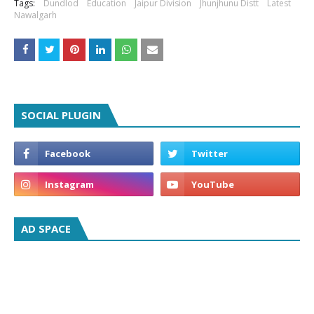
Tags:
Dundlod
Education
Jaipur Division
Jhunjhunu Distt
Latest
Nawalgarh
SOCIAL PLUGIN
AD SPACE