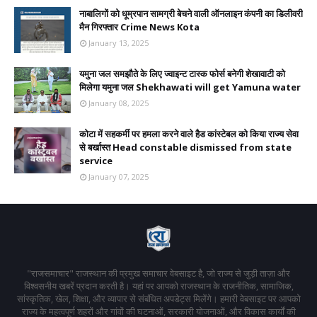
नाबालिगों को धूम्रपान सामग्री बेचने वाली ऑनलाइन कंपनी का डिलीवरी
मैन गिरफ्तार Crime News Kota
January 13, 2025
यमुना जल समझौते के लिए ज्वाइन्ट टास्क फोर्स बनेगी शेखावाटी को
मिलेगा यमुना जल Shekhawati will get Yamuna water
January 08, 2025
कोटा में सहकर्मी पर हमला करने वाले हैड कांस्टेबल को किया राज्य सेवा
से बर्खास्त Head constable dismissed from state
service
January 07, 2025
"राजसमाचार" राजस्थान की प्रमुख समाचार वेबसाइट है, जो राज्य से जुड़ी ताज़ा और
विश्वसनीय खबरें प्रदान करती है। यहां पर आपको राजस्थान के राजनीतिक, सामाजिक,
सांस्कृतिक, खेल, शिक्षा, और व्यापार से संबंधित अपडेट्स मिलेंगे। हमारी वेबसाइट पर आपको
राज्य के महत्वपूर्ण शहरों और गांवों की घटनाओं, सरकारी योजनाओं, और विकास कार्यों की