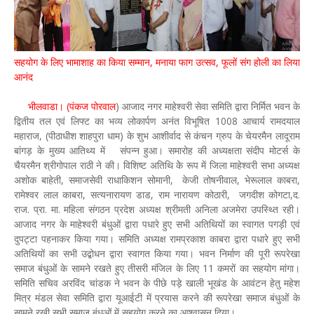
सहयोग के लिए भामाशाह का किया सम्मान, मनाया फाग उत्सव, फूलों संग होली का लिया
आनंद
भीलवाडा। (पंकज पोरवाल
) आजाद नगर माहेश्वरी सेवा समिति द्वारा निर्मित भवन के
द्वितीय तल एवं लिफ्ट का भव्य लोकार्पण अनंत विभूषित 1008 आचार्य रामदयाल
महाराज, (पीठाधीश शाहपुरा धाम) के शुभ आशीर्वाद से कंचन ग्रुप के चेयरमैन लादूराम
बांगड़ के मुख्य आतिथ्य में संपन्न हुआ। समारोह की अध्यक्षता संदीप मोटर्स के
चैयरमैन श्रीगोपाल राठी ने की। विशिष्ट अतिथि केे रूप में जिला माहेश्वरी सभा अध्यक्ष
अशोक बाहेती, समाजसेवी राधाकिशन सोमानी, केजी तोषनीवाल, भेरूलाल काबरा,
रामेश्वर लाल काबरा, सत्यनारायण डाड, राम नारायण कोठारी, जगदीश कोगटा,द.
राज. प्रा. मा. महिला संगठन प्रदेश अध्यक्ष श्रीमती अनिला अजमेरा उपस्थ्ति रही।
आजाद नगर के माहेश्वरी बंधुओं द्वारा पधारे हुए सभी अतिथियों का स्वागत पगड़ी एवं
दुपट्टा पहनाकर किया गया। समिति अध्यक्ष रामप्रकाश काबरा द्वारा पधारे हुए सभी
अतिथियों का सभी उद्बोधन द्वारा स्वागत किया गया। भवन निर्माण की पूरी रूपरेखा
समाज बंधुओं के सामने रखते हुए तीसरी मंजिल के लिए 11 कमरों का सहयोग मांगा।
समिति सचिव अरविंद चांडक ने भवन के पीछे पड़े खाली भूखंड के आवंटन हेतु महेश
मित्र मंडल सेवा समिति द्वारा यूआईटी में प्रयास करने की रूपरेखा समाज बंधुओं के
सामने रखी सभी समाज बंधुओं में सहयोग करने का आश्वासन दिया।