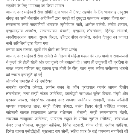
सहयोग के लिए भामाशाह का किया सम्मान
आजाद नगर माहेश्वरी सेवा समिति द्वारा भवन में लिफ्ट सहयोग के लिए भामाशाह लादूराम
बांगड़ का सभी मंचासीन अतिथियों द्वारा पगड़ी एवं दुपट्टा पहनाकर स्वागत किया गया।
तत्पश्चात कमरे सहयोगियों भामाशाह श्रीगोपाल राठी, अशोक बाहेती, संतोष आगाल,
प्रहलादराय अजमेरा, सत्यनारायण चेचानी, प्रहलाद तोषनीवाल, हितेंद्र सोमानी,
जगदीशप्रसाद बागला, सुभाष बिरला, डॉक्टर बीएम अजमेरा, मनोज देवपुरा का स्वागत
सभी अतिथियों द्वारा किया गया।
मनाया फाग उत्सव, फूलों संग होली का लिया आनंद
आजाद नगर माहेश्वरी सेवा समिति के नेतृत्व में महिला मंडल की सदस्याओ व समाजजनों
ने फूलों की होली खेली और एक दूसरे को बधाइयां दी। साथ ही ठाकुरजी की प्रतिमा के
समक्ष भजन गायिका मधु काबरा द्वारा होली के गीत, फाग नृत्य सहित संगीतमय भजनों
की रंगारंग प्रस्तुति दी गई।
लोकार्पण समारोह ये रहे उपस्थित
समारोह जगदीश कोगटा, लायंस क्लब के जॉन प्रांतपाल गवर्नर लायन दिलीप
तोषनीवाल, नगर मंत्री संजय जागेटिया, काशीपुरी सभाध्यक्ष सुरेश बिरला, मंत्री ओम
प्रकाश काबरा, चंद्रशेखर आजाद नगर अध्यक्ष रामनिवास समदानी, संजय कॉलोनी
अध्यक्ष श्यामलाल डाड, मंत्री दिनेश कोगटा, बसंत विहार मंत्री परीक्षित नामधर,
माहेश्वरी बालक छात्रावास अध्यक्ष राधेश्याम चेचानी, मंत्री सत्यनारायण मंत्री,
संचालक रामकुमार जागेटिया, एमपीएस स्कूल के सचिव सुशील मरोठिया, कोषाध्यक्ष
कंवर लाल पोरवाल, मधुसूदन बहेडिया, दिनेश पटवारी, शंकर सोनी, प्रवीण बहेडिया,
दिनेश काबरा एसीटीईओं, प्रहलाद राय सोनी, सहित शहर के कई गणमान्य नागरिकों की