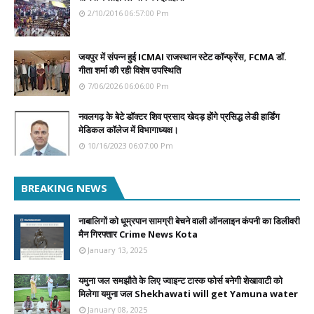
2/10/2016 06:57:00 Pm
जयपुर में संपन्न हुई ICMAI राजस्थान स्टेट कॉन्फ्रेंस, FCMA डॉ.
गीता शर्मा की रही विशेष उपस्थिति
7/06/2026 06:06:00 Pm
नवलगढ़ के बेटे डॉक्टर शिव प्रसाद खेदड़ होंगे प्रसिद्ध लेडी हार्डिंग
मेडिकल कॉलेज में विभागाध्यक्ष।
10/16/2023 06:07:00 Pm
BREAKING NEWS
नाबालिगों को धूम्रपान सामग्री बेचने वाली ऑनलाइन कंपनी का डिलीवरी
मैन गिरफ्तार Crime News Kota
January 13, 2025
यमुना जल समझौते के लिए ज्वाइन्ट टास्क फोर्स बनेगी शेखावाटी को
मिलेगा यमुना जल Shekhawati will get Yamuna water
January 08, 2025