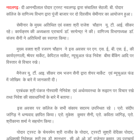
नवलगढ़
- दी आनन्दीलाल पोदार ट्रस्ट नवलगढ़ द्वारा संचालित सेठजी. बी. पोदार
काॅलेज के वाणिज्य विभाग द्वारा पूंजी बाजार पर दो दिवसीय सेमीनार का आयोजन हुआ।
सेमीनार के मुख्य अतिथित एवं वक्ता श्री राजेश चौहान यू. टी. आई. सीकर
रहे। कार्यक्रम की अध्यक्षता प्राचार्य डाॅ. सत्येन्द्र ने की।
वाणिज्य विभागाध्यक्ष डाॅ.
संजय सैनी ने अतिथियों का स्वागत किया।
मुख्य वक्ता श्री रजस्ग चौहान ने इस अवसर पर एन. एस. ई, बी. एस. ई., की
कार्यप्रणाली, ष्षेयर मार्केट, केपिटल मार्केट, म्यूचुअल फंड निवेश बीमा बैंकिंग आदि पर
विस्तार से विचार रखे।
मैनेजर यू. र्टी. आइ. सीकर राम भजन सैनी द्वारा शेयर मार्केट एवं म्यूचुअल फंड
में जोखिम के बारे में जानकारी दी।
प्रबंधक श्री पंकज गोस्वामी नेनिवेश एवं अर्थव्यवस्था के रूझान पर विचार रखे
तथा निवेश की सावधानियों के बारे मेें बताया।
इस अवसर पर काॅलेज के सभी संकाय सदस्य उपस्थित रहे । प्रो. संदीप
जांगिड़ ने धन्यवाद ज्ञापित किया। प्रो. मुकेश कुमार सैनी, प्रो. कविता जांगिड़, प्रो.
श्रीकान्त शर्मा ने सहयोग किया।
पोदार ट्रस्ट के चेयरमेन श्री राजीव के पोदार, ट्रस्टी सुश्री वेदिका पोदार,
अधिशाषी निदेशक श्री एम. डी. शानभाग , सी. ओ. ओ. डाॅ. राजेन्द्र कुमार, उप प्राचार्य