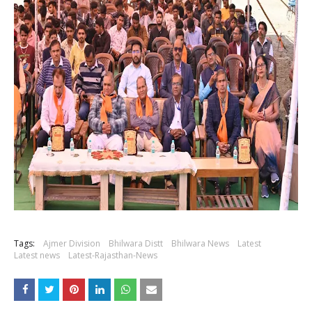
Tags:
Ajmer Division
Bhilwara Distt
Bhilwara News
Latest
Latest news
Latest-Rajasthan-News