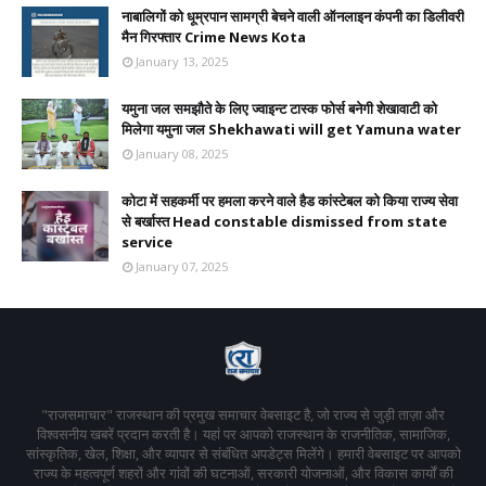
नाबालिगों को धूम्रपान सामग्री बेचने वाली ऑनलाइन कंपनी का डिलीवरी
मैन गिरफ्तार Crime News Kota
January 13, 2025
यमुना जल समझौते के लिए ज्वाइन्ट टास्क फोर्स बनेगी शेखावाटी को
मिलेगा यमुना जल Shekhawati will get Yamuna water
January 08, 2025
कोटा में सहकर्मी पर हमला करने वाले हैड कांस्टेबल को किया राज्य सेवा
से बर्खास्त Head constable dismissed from state
service
January 07, 2025
"राजसमाचार" राजस्थान की प्रमुख समाचार वेबसाइट है, जो राज्य से जुड़ी ताज़ा और
विश्वसनीय खबरें प्रदान करती है। यहां पर आपको राजस्थान के राजनीतिक, सामाजिक,
सांस्कृतिक, खेल, शिक्षा, और व्यापार से संबंधित अपडेट्स मिलेंगे। हमारी वेबसाइट पर आपको
राज्य के महत्वपूर्ण शहरों और गांवों की घटनाओं, सरकारी योजनाओं, और विकास कार्यों की