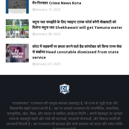
मैन गिरफ्तार Crime News Kota
January 13, 2025
यमुना जल समझौते के लिए ज्वाइन्ट टास्क फोर्स बनेगी शेखावाटी को
मिलेगा यमुना जल Shekhawati will get Yamuna water
January 08, 2025
कोटा में सहकर्मी पर हमला करने वाले हैड कांस्टेबल को किया राज्य सेवा
से बर्खास्त Head constable dismissed from state
service
January 07, 2025
"राजसमाचार" राजस्थान की प्रमुख समाचार वेबसाइट है, जो राज्य से जुड़ी ताज़ा और
विश्वसनीय खबरें प्रदान करती है। यहां पर आपको राजस्थान के राजनीतिक, सामाजिक,
सांस्कृतिक, खेल, शिक्षा, और व्यापार से संबंधित अपडेट्स मिलेंगे। हमारी वेबसाइट पर आपको
राज्य के महत्वपूर्ण शहरों और गांवों की घटनाओं, सरकारी योजनाओं, और विकास कार्यों की
जानकारी मिलती है। हम राजस्थान की हलचल और ताजे समाचार को सरल और स्पष्ट तरीके
से प्रस्तुत करते हैं,