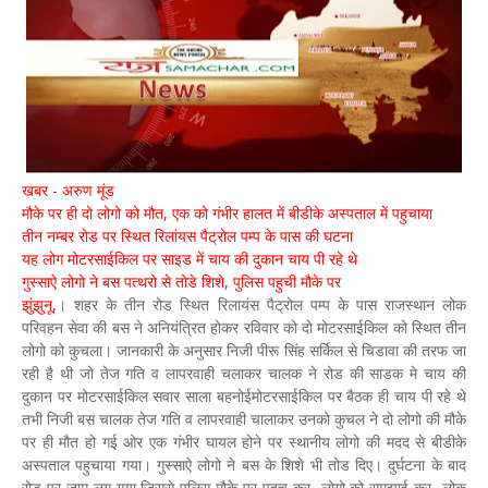
खबर - अरुण मूंड
मौके पर ही दो लोगो को मौत, एक को गंभीर हालत में बीडीके अस्पताल में पहुचाया
तीन नम्बर रोड पर स्थित रिलांयस पैट्रोल पम्प के पास की घटना
यह लोग मोटरसाईकिल पर साइड में चाय की दुकान चाय पी रहे थे
गुस्साऐ लोगो ने बस पत्थरो से तोडे शिशे, पुलिस पहुची मौके पर
झुंझुनू,
। शहर के तीन रोड स्थित रिलायंस पैट्रोल पम्प के पास राजस्थान लोक
परिवहन सेवा की बस ने अनियंत्रित होकर रविवार को दो मोटरसाईकिल को स्थित तीन
लोगो को कुचला। जानकारी के अनुसार निजी पीरू सिंह सर्किल से चिडावा की तरफ जा
रही है थी जो तेज गति व लापरवाही चलाकर चालक ने रोड की साडक मे चाय की
दुकान पर मोटरसाईकिल सवार साला बहनोईमोटरसाईकिल पर बैठक ही चाय पी रहे थे
तभी निजी बस चालक तेज गति व लापरवाही चालाकर उनको कुचल ने दो लोगो की मौके
पर ही मौत हो गई ओर एक गंभीर घायल होने पर स्थानीय लोगो की मदद से बीडीके
अस्पताल पहुचाया गया। गुस्साऐ लोगो ने बस के शिशे भी तोड दिए। दुर्घटना के बाद
रोड पर जाम लग गया जिससे पुलिस मौके पर पहुच कर लोगो को समझाई कर लोक