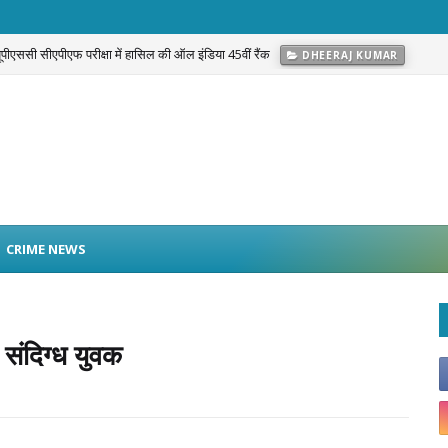
 यूपीएससी सीएपीएफ परीक्षा में हासिल की ऑल इंडिया 45वीं रैंक
DHEERAJ KUMAR
g Warrior Campaign’: नफरत नहीं, Love और अपनत्व से नशे के खिलाफ सामाजिक मुहिम
C
CRIME NEWS
न संदिग्ध युवक