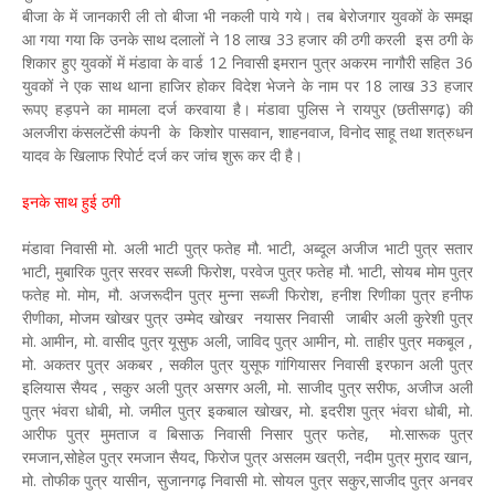
बीजा के में जानकारी ली तो बीजा भी नकली पाये गये। तब बेरोजगार युवकों के समझ
आ गया गया कि उनके साथ दलालों ने 18 लाख 33 हजार की ठगी करली इस ठगी के
शिकार हुए युवकों में मंडावा के वार्ड 12 निवासी इमरान पुत्र अकरम नागौरी सहित 36
युवकों ने एक साथ थाना हाजिर होकर विदेश भेजने के नाम पर 18 लाख 33 हजार
रूपए हड़पने का मामला दर्ज करवाया है। मंडावा पुलिस ने रायपुर (छतीसगढ़) की
अलजीरा कंसलटेंसी कंपनी के किशोर पासवान, शाहनवाज, विनोद साहू तथा शत्रुधन
यादव के खिलाफ रिपोर्ट दर्ज कर जांच शुरू कर दी है।
इनके साथ हुई ठगी
मंडावा निवासी मो. अली भाटी पुत्र फतेह मौ. भाटी, अब्दूल अजीज भाटी पुत्र सतार
भाटी, मुबारिक पुत्र सरवर सब्जी फिरोश, परवेज पुत्र फतेह मौ. भाटी, सोयब मोम पुत्र
फतेह मो. मोम, मौ. अजरूदीन पुत्र मुन्ना सब्जी फिरोश, हनीश रिणीका पुत्र हनीफ
रीणीका, मोजम खोखर पुत्र उम्मेद खोखर नयासर निवासी जाबीर अली कुरेशी पुत्र
माे. आमीन, मो. वासीद पुत्र यूसुफ अली, जाविद पुत्र आमीन, मो. ताहीर पुत्र मकबूल ,
मो. अकतर पुत्र अकबर , सकील पुत्र युसूफ गांगियासर निवासी इरफान अली पुत्र
इलियास सैयद , सकुर अली पुत्र असगर अली, मो. साजीद पुत्र सरीफ, अजीज अली
पुत्र भंवरा धोबी, मो. जमील पुत्र इकबाल खोखर, मो. इदरीश पुत्र भंवरा धोबी, मो.
आरीफ पुत्र मुमताज व बिसाऊ निवासी निसार पुत्र फतेह, माे.सारूक पुत्र
रमजान,सोहेल पुत्र रमजान सैयद, फिरोज पुत्र असलम खत्री, नदीम पुत्र मुराद खान,
मो. तोफीक पुत्र यासीन, सुजानगढ़ निवासी मो. सोयल पुत्र सकुर,साजीद पुत्र अनवर