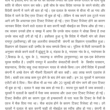
सोच भी इसलिए बना ली कि घर की आर्थिक स्थिती को ठीक करके परिवार के साथ सुख
शांति से जीवन यापन कर सके। इसी सोच के साथ विदेश जानक के सपने संजोए और
विदेशी कंपनी में जाने की बात हो गई। एक दलाल के माध्यम से बीजा भी आ गया और
विदेश में जाने के लिए एयर टिकट भी बुक हो गई। लेकिन ये सब सपने उस टूटते नजर
आने लगे कि अचानक एयर टिकट रिजेक्ट हो गई। एयर टिकट रिजेक्ट होने का कारण
जानकर विदेश भेजने वाले दलाल से बात करनी चाही मोबाईल का स्विच ऑफ हो गया।
तब जाकर उनको होश व समझ में आया कि उनके साथ दलाल ने धोखा किया है तथा
उनके साथ बड़ी ठगी हो गई है। हकीकत हुआ यू कि विदेश में नौकरी मांग को लेकर
रायपुर (छतीसगढ़) की एक् अलजीरा कंसलटेंसी कंपनी का विज्ञापन प्रकाशित हुआ।
विज्ञापन को देखकर बडी उम्मीद के साथ सम्पर्क किया था। पुलिस से मिली जानकारी के
अनुसार संपर्क करने वालों में झुंझुनूं के 4, मंडावा के 8, नयासर गांव के 6, गयांगासर के
7,बिसाऊ के 6, चूरू के 3, नवलगढ़ व संगरिया (हनुमानगढ़) का एक-एक बेरोजगार
युवक शामील है। उन्होंने रायपुर में अलजीरा कंसलटेंसी कंपनी के किशोर पासवान,
शाहनवाज, विनोद साहू तथा शत्रुधन यादव से संपर्क किया।उन लोगों विदेश में इफकों
कंपनी में अच्छे वेतन की नौकरी दिलवाने की बात कही। आठ लाख रूपये एडवांस ले
लिये। बाकी दस लाख काम पूरा होने के बाद लेने बात कही। इन 36 युवकों ने कागजात
एजेंटों को दे दिया। फिर बीजा भी आ गया और 20 जुलाई की प्लेन जाने की एयर टिकट
भी बुक हा गई। दलाल ने कहा सब काम हो गया है। रूपया पूरा खाते में जमा करवादो।
युवकों ने दलालों के खातों में पैसा जमा करवाया और उधर एयर टिकट रिजेक्ट हो गई।
टिकट केंसील होने का कारण पूछा तो इन्कवायरी से पता चला कि टिकट के पैसों के
एवज में चैक दिया गया था। चैक बाउंस होने के कारण टिकट रिजेक्ट हो गया। ठगे
युवकों ने दलाल से बात करनी चाही तो मोबाईल का स्वीच ऑफ हो गया। कंपनी से