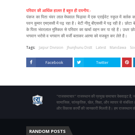
परिवार की आर्थिक हालत है बहुत ही दयनीय:-
पंकज का पिता भंवर लाल मेघवाल चिड़ावा में एक प्राईवेट स्कूल में र्क्ल
पवन कुमार एमएससी में पढ़ रहा है। बेटी नीतू बीएससी में पढ़ रही है। छोट
के पिता भंवरलाल मुश्किल से परिवार का खर्चा वहन कर पा रहे है। उधर छो
भगवान भरोसे व भगवान की मर्जी बताकर आत्मा को मजबूत कर लेते है।
Tags:
Jaipur Division
Jhunjhunu Distt
Latest
Mandawa
Soc
Facebook
Twitter
"राजसमाचार" राजस्थान की प्रमुख समाचार वेबसाइट है, जो
सामाजिक, सांस्कृतिक, खेल, शिक्षा, और व्यापार से संबंधित
और विकास कार्यों की जानकारी मिलती है। हम राजस्थान की
RANDOM POSTS