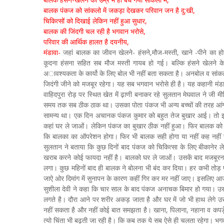
बालक पंकज को सांकलो में जकड़ा देखकर परिवान जन है दु:खी,
चिकित्सों को दिखाई लेकिन नहीं हुआ सुधार,
बालक की जिंदगी चल रही है भगवान भरोसे,
परिवार की आर्थिक हालत है दयनीय,
मंडावा-
जहां बालक का जीवन खेलने- हंसने,मौज-मस्ती, खाने -पीने का
कूदना हंसना सहित सब मौज मस्ती गायब हो गई। बल्कि हंसने खेलने क
अावश्यकता के कार्यो के लिए बोल भी नहीं बता सकता है। अनबोल व सांक
जिदंगी जीने को मजबूर रहेगा। यह सब भगवान भरोसे ही है। यह कहानी मंडावा क
वाहिदपुरा रोड़ पर स्थित खेत में ढ़ाणी बनाकर रहे सुलतान मेघवाल ने जी
समय तक सब ठीक ठाक था। उसका पोता पंकज भी अन्य बच्चों की तरह आंगन 
सामन्य था। एक दिन अचानक पंकज कुमार को बहुत तेज बुखार आई। तो झुंझुनूं
कहां घर ले जाओं। लेकिन पंकज का बुखार ठीक नहीं हुआ। फिर बालक को स
कि बालका का ऑपरेशन होगा। फिर भी बालक सही होगा या नहीं कह नही
सुलतान ने बताया कि कुछ दिनों बाद पंकज को चिकित्सा के लिए बीकानेर ल
खराब करने कोई फायदा नहीं है। बालको घर ले जाओं। उसकें बाद मजबूरन 
लगा। कुछ महिनों बाद ही बालक ने बोलना भी बंद कर दिया। हर कभी तोड़
जाऐ ओर दिमांग में सुनापन के कारण कहीं गिर कर मर नहीं जाए। इसलिए 
सुशीला देवी ने कहा कि चार साल के बाद पंकज अनाचक बिमार हो गया। 
लगते है। दौरा आने पर शरीर अकड़ जाता है और घर में जो भी हाथ लेगे 
नहीं सकता है और नहीं कोई बात समझता है। खाना, पिलाना, नहाना व कपड़े ब
त्यो चिंता भी बढ़ती जा रही है। कि कब तक ये सब ऐसे ही चलता रहेगा। भग