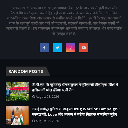
"राजसमाचार" राजस्थान की प्रमुख समाचार वेबसाइट है, जो राज्य से जुड़ी ताज़ा और
विश्वसनीय खबरें प्रदान करती है। यहां पर आपको राजस्थान के राजनीतिक, सामाजिक,
सांस्कृतिक, खेल, शिक्षा, और व्यापार से संबंधित अपडेट्स मिलेंगे। हमारी वेबसाइट पर आपको
राज्य के महत्वपूर्ण शहरों और गांवों की घटनाओं, सरकारी योजनाओं, और विकास कार्यों की
जानकारी मिलती है। हम राजस्थान की हलचल और ताजे समाचार को सरल और स्पष्ट तरीके
से प्रस्तुत करते हैं,
RANDOM POSTS
डी.पी.एस. के पूर्व छात्र धीरज कुमार ने यूपीएससी सीएपीएफ परीक्षा में
हासिल की ऑल इंडिया 45वीं रैंक
August 08, 2026
सवाई माधोपुर पुलिस का अनूठा ‘Drug Warrior Campaign’:
नफरत नहीं, Love और अपनत्व से नशे के खिलाफ सामाजिक मुहिम
August 08, 2026