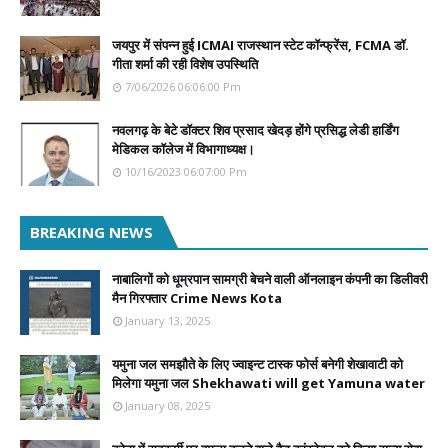
जयपुर में संपन्न हुई ICMAI राजस्थान स्टेट कॉन्फ्रेंस, FCMA डॉ.
गीता शर्मा की रही विशेष उपस्थिति
7/06/2026 06:06:00 Pm
नवलगढ़ के बेटे डॉक्टर शिव प्रसाद खेदड़ होंगे प्रसिद्ध लेडी हार्डिंग
मेडिकल कॉलेज में विभागाध्यक्ष।
10/16/2023 06:07:00 Pm
BREAKING NEWS
नाबालिगों को धूम्रपान सामग्री बेचने वाली ऑनलाइन कंपनी का डिलीवरी
मैन गिरफ्तार Crime News Kota
January 13, 2025
यमुना जल समझौते के लिए ज्वाइन्ट टास्क फोर्स बनेगी शेखावाटी को
मिलेगा यमुना जल Shekhawati will get Yamuna water
January 08, 2025