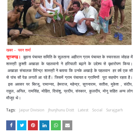
खबर - पवन शर्मा
सूरजगढ़।
बुहाना पंचायत समिति के
सुलताना अहीरान ग्राम
पंचायत के स्यारसला जोहङ में
शास्त्री कुश्ती अखाङा के पहलवानो ने हरियाली बढ़ाने के उद्देश्य से वृक्षारोपण किया।
अखाङा संचालक विरेन्द्र शास्त्री ने बताया कि उनके अखाड़े के पहलवान
हर वर्ष एक सौ
से पांच सौ
पेङ लगातें आ रहे हैं। जिसमें ग्राम पंचायत व
ग्रामिणों पूरा सहयोग रहता है।
इस अवसर पर बिरजू, रामान्नद, हेमराज, महेन्द्र, सुगनाराम, सतीस, मुकेश , संदीप,
राहुल, अनिल, रामसिंह, मोहित, दिपांशु, प्रदीप, संस्कार, कुलदीप, मोनू सहित अन्य लोग
मौजूद थे।
Tags:
Jaipur Division
Jhunjhunu Distt
Latest
Social
Surajgarh