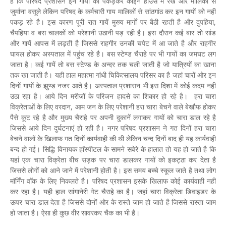
है कि परिषद प्रशासन इन गायों को पकड़कर काइन हाउस में रखे और मालिकों से
जुर्माना वसूले लेकिन परिषद के कर्मचारी गाय मालिकों से सांठगांठ कर इन गायों को नहीं
पकड़ रहे है। इस कारण पूरी रात गायें मुख्य मार्गों पर बैठी रहती है और दुपहिया,
चैपहिया व बस चालकों को परेशानी उठानी पड़ रही है। इस दौरान कई बार तो सांड
और गायें आपस में लड़ती है जिससे राहगीर उनकी चपेट में आ जाते है और राहगीर
घायल होकर अस्पताल में पहुंच रहे है। बस स्टेण्ड चैराहे पर भी गायों का जमघट लग
जाता है। कई गायें तो बस स्टेण्ड के अन्दर तक चली जाती है जो यात्रियों का खाना
तक खा जाती है। यही हाल महात्मा गांधी चिकित्सालय परिसर का है जहां चारों ओर इन
दिनों गायों के झुण्ड नजर आते है। अस्पताल प्रशासन भी इस दिशा में कोई कदम नहीं
उठा रहा है। आये दिन मरीजों के परिजन हादसे का शिकार हो रहे है। हरा चारा
विक्रेताओं के लिए वरदान, आम जन के लिए परेशानी हरा चारा बेचने वाले बेखौफ होकर
पैसे कूट रहे है और मुख्य चैराहे पर अपनी दुकानें लगाकर गायों को चारा डाल रहे है
जिससे आये दिन दुर्घटनाएं हो रही है। नगर परिषद प्रशासन ने गत दिनों हरा चारा
बेचने वालों के खिलाफ गत दिनों कार्यवाही की थी लेकिन चन्द दिनों बाद ही यह कार्यवाही
बन्द हो गई। सिद्धि विनायक हाॅस्पीटल के सामने सवेरे के हालात तो यह हो जाते है कि
यहां एक चारा विक्रेता बीच सड़क पर चारा डालकर गायों को इकट्ठा कर देता है
जिससे लोगों को आने जाने में परेशानी होती है। इस समय बच्चे स्कूल जाते है तथा लोग
माॅर्निंग वाॅक के लिए निकलते है। परिषद प्रशासन इसके खिलाफ कोई कार्यवाही नहीं
कर रहा है। यही हाल सांगानेरी गेट चैराहे का है। जहां चारा विक्रेता डिवाइडर के
ऊपर चारा डाल देता है जिससे दोनों ओर के रास्ते जाम हो जाते है जिससे रास्ता जाम
हो जाता है। ऐसा ही कुछ वीर सावरकर चैक का भी है।