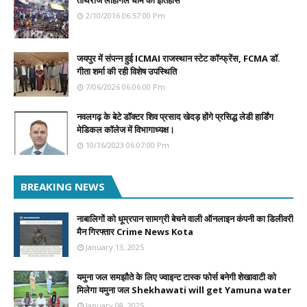
तीर्थराज लोहार्गल धाम का इतिहास
2/10/2016 06:57:00 Pm
जयपुर में संपन्न हुई ICMAI राजस्थान स्टेट कॉन्फ्रेंस, FCMA डॉ.
गीता शर्मा की रही विशेष उपस्थिति
7/06/2026 06:06:00 Pm
नवलगढ़ के बेटे डॉक्टर शिव प्रसाद खेदड़ होंगे प्रसिद्ध लेडी हार्डिंग
मेडिकल कॉलेज में विभागाध्यक्ष।
10/16/2023 06:07:00 Pm
BREAKING NEWS
नाबालिगों को धूम्रपान सामग्री बेचने वाली ऑनलाइन कंपनी का डिलीवरी
मैन गिरफ्तार Crime News Kota
January 13, 2025
यमुना जल समझौते के लिए ज्वाइन्ट टास्क फोर्स बनेगी शेखावाटी को
मिलेगा यमुना जल Shekhawati will get Yamuna water
January 08, 2025