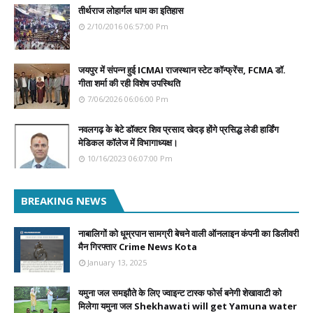
तीर्थराज लोहार्गल धाम का इतिहास
2/10/2016 06:57:00 Pm
जयपुर में संपन्न हुई ICMAI राजस्थान स्टेट कॉन्फ्रेंस, FCMA डॉ.
गीता शर्मा की रही विशेष उपस्थिति
7/06/2026 06:06:00 Pm
नवलगढ़ के बेटे डॉक्टर शिव प्रसाद खेदड़ होंगे प्रसिद्ध लेडी हार्डिंग
मेडिकल कॉलेज में विभागाध्यक्ष।
10/16/2023 06:07:00 Pm
BREAKING NEWS
नाबालिगों को धूम्रपान सामग्री बेचने वाली ऑनलाइन कंपनी का डिलीवरी
मैन गिरफ्तार Crime News Kota
January 13, 2025
यमुना जल समझौते के लिए ज्वाइन्ट टास्क फोर्स बनेगी शेखावाटी को
मिलेगा यमुना जल Shekhawati will get Yamuna water