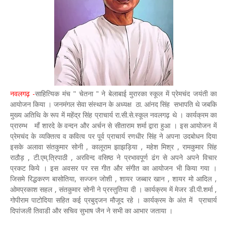
नवलगढ़ -
साहित्यिक मंच " चेतना " ने बेलाबाई मुरारका स्कूल में प्रेमचंद जयंती का
आयोजन किया । जनमंगल सेवा संस्थान के अध्यक्ष ठा. आंनद सिंह सभापति थे जबकि
मुख्य अतिथि के रूप में महेंद्र सिंह प्राचार्य रा.सी.से.स्कूल नवलगढ़ थे । कार्यक्रम का
प्रारम्भ माँ शारदे के वन्दन और अर्चन से सीताराम शर्मा द्वारा हुआ । इस आयोजन में
प्रेमचंद के व्यक्तित्व व कवित्व पर पूर्व प्राचार्य रणधीर सिंह ने अपना उदबोधन दिया
इसके अलावा संतकुमार सोनी , कालूराम झाझड़िया , महेश मिश्र , रामकुमार सिंह
राठौड़ , टी.एम्.त्रिपाठी , अरविन्द वसिष्ठ ने प्रभावपूर्ण ढंग से अपने अपने विचार
प्रकट किये । इस अवसर पर रस गीत और संगीत का आयोजन भी किया गया ।
जिसमे रिद्धकरण बासोतिया, सज्जन जोशी , शायर जब्बार खान , शायर मो आदिल ,
ओमप्रकाश सहल , संतकुमार सोनी ने प्रस्तुतिया दी । कार्यक्रम में मेजर डी.पी.शर्मा ,
गोपीराम पाटोदिया सहित कई प्रबुद्जन मौजूद रहे । कार्यक्रम के अंत में प्राचार्य
दिपांजली तिवाडी और सचिव सुभाष जैन ने सभी का आभार जताया ।