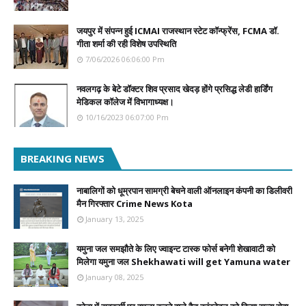
जयपुर में संपन्न हुई ICMAI राजस्थान स्टेट कॉन्फ्रेंस, FCMA डॉ.
गीता शर्मा की रही विशेष उपस्थिति
7/06/2026 06:06:00 Pm
नवलगढ़ के बेटे डॉक्टर शिव प्रसाद खेदड़ होंगे प्रसिद्ध लेडी हार्डिंग
मेडिकल कॉलेज में विभागाध्यक्ष।
10/16/2023 06:07:00 Pm
BREAKING NEWS
नाबालिगों को धूम्रपान सामग्री बेचने वाली ऑनलाइन कंपनी का डिलीवरी
मैन गिरफ्तार Crime News Kota
January 13, 2025
यमुना जल समझौते के लिए ज्वाइन्ट टास्क फोर्स बनेगी शेखावाटी को
मिलेगा यमुना जल Shekhawati will get Yamuna water
January 08, 2025