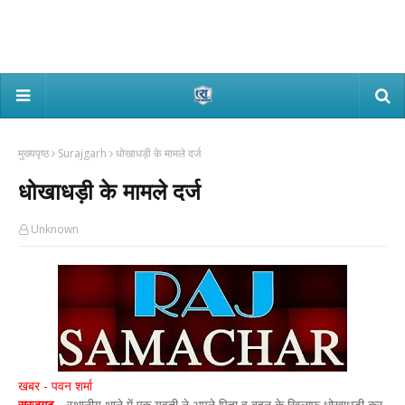
मुख्यपृष्ठ
Surajgarh
धोखाधड़ी के मामले दर्ज
धोखाधड़ी के मामले दर्ज
Unknown
खबर - पवन शर्मा
सूरजगढ़ -
स्थानीय थाने में एक युवती ने अपने पिता व बहन के खिलाफ धोखाधड़ी कर