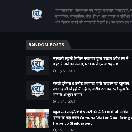
"राजसमाचार" राजस्थान की प्रमुख समाचार वेबसाइट है, जो
सामाजिक, सांस्कृतिक, खेल, शिक्षा, और व्यापार से संबंधित
और विकास कार्यों की जानकारी मिलती है। हम राजस्थान की
RANDOM POSTS
सरकारी स्कूलों के लिए भेजा गया दुग्ध पाउडर अवैध रूप से
बाहर ले जाने का मामला, RCDF ने दर्ज कराई FIR
July 30, 2026
चलती ट्रेन से 3 करोड़ का गोल्ड चोरी प्रकरण का खुलासा:
नवलगढ़ की जोहड़ी में गाड़े गए करीब 2 करोड़ रुपये मूल्य के
सोने के आभूषण बरामद
July 13, 2026
यमुना जल समझौता: शेखावाटी को मिलेगा पानी, डॉ. सतीश
पूनियां का बड़ा बयान Yamuna Water Deal Bring
Hope to Shekhawati
July 13, 2026