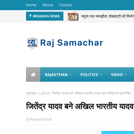
Home
About
Contact
यमुना जल समझौता: शेखावाटी को मि
BREAKING NEWS
6 जुलाई को ही दबोचे गए करीब 20 हजार
RAJASTHAN
POLITICS
VIDEO
मुख्यपृष्ठ
Latest
जितेंद्र यादव बने अखिल भारतीय यादव महा परिषद के महासचिव
जितेंद्र यादव बने अखिल भारतीय याद
Rajsamachar