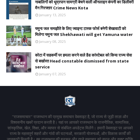
नाबालिगों को धूम्रपान सामग्री बेचने वाली ऑनलाइन कंपनी का डिलीवरी
मैन गिरफ्तार Crime News Kota
January 13, 2025
यमुना जल समझौते के लिए ज्वाइन्ट टास्क फोर्स बनेगी शेखावाटी को
मिलेगा यमुना जल Shekhawati will get Yamuna water
January 08, 2025
कोटा में सहकर्मी पर हमला करने वाले हैड कांस्टेबल को किया राज्य सेवा
से बर्खास्त Head constable dismissed from state
service
January 07, 2025
"राजसमाचार" राजस्थान की प्रमुख समाचार वेबसाइट है, जो राज्य से जुड़ी ताज़ा और
विश्वसनीय खबरें प्रदान करती है। यहां पर आपको राजस्थान के राजनीतिक, सामाजिक,
सांस्कृतिक, खेल, शिक्षा, और व्यापार से संबंधित अपडेट्स मिलेंगे। हमारी वेबसाइट पर आपको
राज्य के महत्वपूर्ण शहरों और गांवों की घटनाओं, सरकारी योजनाओं, और विकास कार्यों की
जानकारी मिलती है। हम राजस्थान की हलचल और ताजे समाचार को सरल और स्पष्ट तरीके