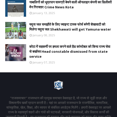
नाबालिगों को धूम्रपान सामग्री बेचने वाली ऑनलाइन कंपनी का डिलीवरी
मैन गिरफ्तार Crime News Kota
January 13, 2025
यमुना जल समझौते के लिए ज्वाइन्ट टास्क फोर्स बनेगी शेखावाटी को
मिलेगा यमुना जल Shekhawati will get Yamuna water
January 08, 2025
कोटा में सहकर्मी पर हमला करने वाले हैड कांस्टेबल को किया राज्य सेवा
से बर्खास्त Head constable dismissed from state
service
January 07, 2025
"राजसमाचार" राजस्थान की प्रमुख समाचार वेबसाइट है, जो राज्य से जुड़ी ताज़ा और
विश्वसनीय खबरें प्रदान करती है। यहां पर आपको राजस्थान के राजनीतिक, सामाजिक,
सांस्कृतिक, खेल, शिक्षा, और व्यापार से संबंधित अपडेट्स मिलेंगे। हमारी वेबसाइट पर आपको
राज्य के महत्वपूर्ण शहरों और गांवों की घटनाओं, सरकारी योजनाओं, और विकास कार्यों की
जानकारी मिलती है। हम राजस्थान की हलचल और ताजे समाचार को सरल और स्पष्ट तरीके