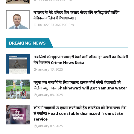
नवलगढ़ के बेटे डॉक्टर शिव प्रसाद खेदड़ होंगे प्रसिद्ध लेडी हार्डिंग
मेडिकल कॉलेज में विभागाध्यक्ष।
10/16/2023 06:07:00 Pm
BREAKING NEWS
नाबालिगों को धूम्रपान सामग्री बेचने वाली ऑनलाइन कंपनी का डिलीवरी
मैन गिरफ्तार Crime News Kota
January 13, 2025
यमुना जल समझौते के लिए ज्वाइन्ट टास्क फोर्स बनेगी शेखावाटी को
मिलेगा यमुना जल Shekhawati will get Yamuna water
January 08, 2025
कोटा में सहकर्मी पर हमला करने वाले हैड कांस्टेबल को किया राज्य सेवा
से बर्खास्त Head constable dismissed from state
service
January 07, 2025