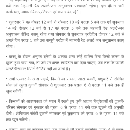
बजे तक ‘महामारी रेड अलर्ट-जन अनुशासन पखवाड़ा‘ रहेगा। इस दौरान सभी
कार्यस्थल, व्यावसायिक प्रतिष्ठान एवं बाजार बंद रहेंगे।
• शुक्रवार 7 मई दोपहर 12 बजे से सोमवार 10 मई प्रातः 5 बजे तक एवं शुक्रवार
14 मई दोपहर 12 बजे से 17 मई प्रातः 5 बजे तक ‘महामारी रेड अलर्ट-जन
अनुशासन वीकेंड कफ्र्यू रहेगा तथा सोमवार से शुक्रवार प्रतिदिन दोपहर 12 बजे से
अगले दिन प्रातः 5 बजे तक सम्पूर्ण प्रदेश में ‘महामारी रेड अलर्ट-जन अनुशासन कफ्र्यू
रहेगा।
• कफ्र्यू के दौरान अनुमत श्रेणी के अलावा अन्य कोई व्यक्ति बिना किसी कारण के
घूमता हुआ पाया गया, तो उसे संस्थागत क्वारेंटीन कर दिया जाएगा, जब तक कि उसकी
आरटीपीसीआर रिपोर्ट नेगेटिव नहीं आ जाती है।
• सभी प्रकार के खाद्य पदार्थ, किराने का सामान, आटा चक्की, पशुचारे से संबंधित
थोक एवं खुदरा दुकानें सोमवार से शुक्रवार तक प्रातः 6 से प्रातः 11 बजे तक ही
खुल सकेंगी।
• किसानों की आवश्यकता को ध्यान में रखते हुए कृषि आदान विक्रेताओं की दुकानें/
परिसर सोमवार एवं गुरूवार को प्रातः 6 से प्रातः 11 बजे तक खुलने की अनुमति
होगी। ऑप्टिकल संबंधी दुकानें मंगलवार एवं शुक्रवार को प्रातः 6 से प्रातः 11 बजे
तक खुल सकेंगी।
• मंडियां, फल एवं सब्जियां तथा फूल-मालाओं की दुकानें प्रतिदिन प्रातः 6 से प्रातः