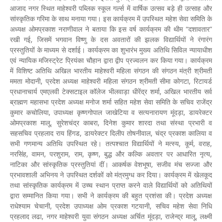
आजाद नगर स्थित माहेश्वरी पब्लिक स्कूल गर्ल्स में वार्षिक उत्सव बड़े ही उत्साह और
सांस्कृतिक गरिमा के साथ मनाया गया। इस कार्यक्रम में उपस्थित महेश सेवा समिति के
अध्यक्ष ओमप्रकाश नराणीवाल ने बताया कि इस वर्ष कार्यक्रम की थीम “दशावतार”
रखी गई, जिसमें भगवान विष्णु के दस अवतारों की झलक विद्यार्थियों ने रंगारंग
प्रस्तुतियों के माध्यम से दर्शाई। कार्यक्रम का शुभारंभ मुख्य अतिथि सिविल न्यायाधीश
एवं न्यायिक मजिस्ट्रेट प्रियंका चौहान द्वारा द्वीप प्रज्वलन कर किया गया। कार्यक्रम
में विशिष्ट अतिथि अखिल भारतीय माहेश्वरी महिला संगठन की संगठन मंत्री श्रीमती
ममता मोदानी, प्रदेश अध्यक्ष माहेश्वरी महिला संगठन श्रीमती सीमा कोगटा, रिटायर्ड
प्रधानाचार्य एमएलवी टेक्सटाइल कॉलेज भीलवाड़ा धीरेंद्र शर्मा, अखिल भारतीय सर्व
ब्राह्मण महासभा प्रदेश अध्यक्ष मनोज शर्मा सहित महेश सेवा समिति के सचिव राजेंद्र
कुमार कचोलिया, उपाध्यक्ष कृष्णगोपाल जाखेटिया व सत्यनारायण मूंदड़ा, डायरेक्टर
ओमप्रकाश मालू, सुरेशचंद्र काबरा, दिनेश कुमार शारदा तथा संस्था प्रभारी व
सहसचिव प्रहलाद राय हिंगड, डायरेक्टर दिलीप तोषनीवाल, चंद्र प्रकाश कालिया व
सभी गणमान्य अतिथि उपस्थित रहे। तत्पश्चात विद्यार्थियों ने मत्स्य, कूर्म, वराह,
नरसिंह, वामन, परशुराम, राम, कृष्ण, बुद्ध और कल्कि अवतार पर आधारित नृत्य,
नाटिका और सांस्कृतिक प्रस्तुतियां दीं। आकर्षक वेशभूषा, सजीव मंच सज्जा और
प्रभावशाली अभिनय ने उपस्थित दर्शकों को मंत्रमुग्ध कर दिया। कार्यक्रम में खेलकूद
तथा सांस्कृतिक कार्यक्रम में उच्च स्थान प्राप्त करने वाले विद्यार्थियों को अतिथियों
द्वारा सम्मानित किया गया। सभी ने कार्यक्रम की बहुत प्रशंसा की। प्रदेश अध्यक्ष
राधेश्याम चेचानी, प्रदेश उपाध्यक्ष ओम प्रकाश गटयानी, सचिव महेश सेवा निधि
प्रहलाद लढा, नगर माहेश्वरी युवा संगठन अध्यक्ष अर्चित मूंदड़ा, राजेन्द्र मालू, लक्ष्मी