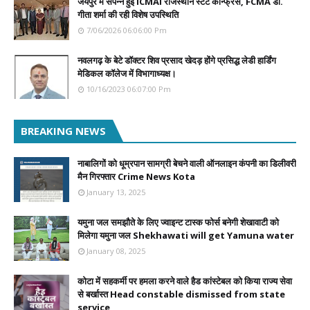
जयपुर में संपन्न हुई ICMAI राजस्थान स्टेट कॉन्फ्रेंस, FCMA डॉ.
गीता शर्मा की रही विशेष उपस्थिति
7/06/2026 06:06:00 Pm
नवलगढ़ के बेटे डॉक्टर शिव प्रसाद खेदड़ होंगे प्रसिद्ध लेडी हार्डिंग
मेडिकल कॉलेज में विभागाध्यक्ष।
10/16/2023 06:07:00 Pm
BREAKING NEWS
नाबालिगों को धूम्रपान सामग्री बेचने वाली ऑनलाइन कंपनी का डिलीवरी
मैन गिरफ्तार Crime News Kota
January 13, 2025
यमुना जल समझौते के लिए ज्वाइन्ट टास्क फोर्स बनेगी शेखावाटी को
मिलेगा यमुना जल Shekhawati will get Yamuna water
January 08, 2025
कोटा में सहकर्मी पर हमला करने वाले हैड कांस्टेबल को किया राज्य सेवा
से बर्खास्त Head constable dismissed from state
service