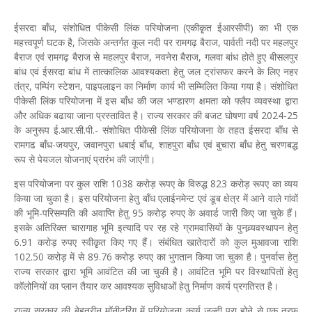
ईसरदा बाँध, संशोधित पीकेसी लिंक परियोजना (एकीकृृत ईआरसीपी) का भी एक
महत्त्वपूर्ण घटक है, जिसके अन्तर्गत कूल नदी पर रामगढ़ बैराज, पार्वती नदी पर महलपुर
बैराज एवं रामगढ़ बैराज से महलपुर बैराज, नवनेरा बैराज, गलवा बांध होते हुए बीसलपुर
बांध एवं ईसरदा बांध में तात्कालिक आवश्यकता हेतु जल ट्रांसफर करने के लिए नहर
तंत्र, पम्पिंग स्टेशन, पाइपलाइन का निर्माण कार्य भी सम्मिलित किया गया है। संशोधित
पीकेसी लिंक परियोजना में इस बाँध की जल भण्डारण क्षमता को फ्लैप व्यवस्था द्वारा
और अधिक बढाया जाना प्रस्तावित है। राज्य सरकार की बजट घोषणा वर्ष 2024-25
के अनुरूप ई.आर.सी.पी.- संशोधित पीकेसी लिंक परियोजना के तहत ईसरदा बाँध से
रामगढ बाँध-जयपुर, जवानपुरा धबाई बाँध, शाहपुरा बाँध एवं बुचारा बाँध हेतु चरणबद्ध
रूप से पेयजल योजनाएं प्रारंभ की जाएंगी।
इस परियोजना पर कुल राशि 1038 करोड़ रूपए के विरुद्ध 823 करोड़ रूपए का व्यय
किया जा चुका है। इस परियोजना हेतु बाँध एलाईनमेन्ट एवं डूब क्षेत्र में आने वाले गांवों
की भूमि-परिसम्पति की अवाप्ति हेतु 95 करोड़ रुपए के अवार्ड जारी किए जा चुके हैं।
इसके अतिरिक्त चारागाह भूमि इत्यादि पर रह रहे ग्रामवासियों के पुनव्र्यवस्थापन हेतु
6.91 करोड़ रुपए स्वीकृृत किए गए हैं। संबंधित खातेदारों को कुल मुआवजा राशि
102.50 करोड़ में से 89.76 करोड़ रुपए का भुगतान किया जा चुका है। पुनर्वास हेतु
राज्य सरकार द्वारा भूमि आवंटित की जा चुकी है। आवंटित भूमि पर विस्थापितों हेतु
कॉलोनियों का प्लान तैयार कर आवश्यक सुविधाओं हेतु निर्माण कार्य प्रगतिरत है।
राज्य सरकार की बेहतरीन मॉनीटरिंग में परियोजना कार्य जल्दी पूरा होने से एक तरफ