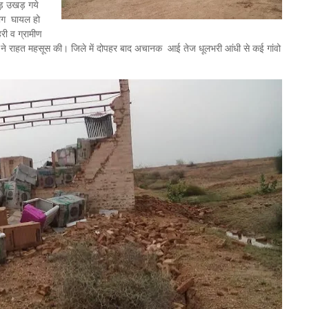
ड़ उखड़ गये
लोग घायल हो
री व ग्रामीण
जन ने राहत महसूस की। जिले में दोपहर बाद अचानक आई तेज धूलभरी आंधी से कई गांवो