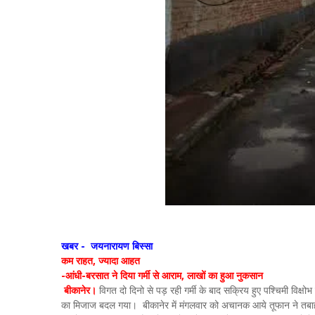
खबर - जयनारायण बिस्सा
कम राहत, ज्यादा आहत
-आंधी-बरसात ने दिया गर्मी से आराम, लाखों का हुआ नुकसान
बीकानेर।
विगत दो दिनो से पड़ रही गर्मी के बाद सक्रिय हुए पश्चिमी विक्ष
का मिजाज बदल गया। बीकानेर में मंगलवार को अचानक आये तूफान ने तबाह