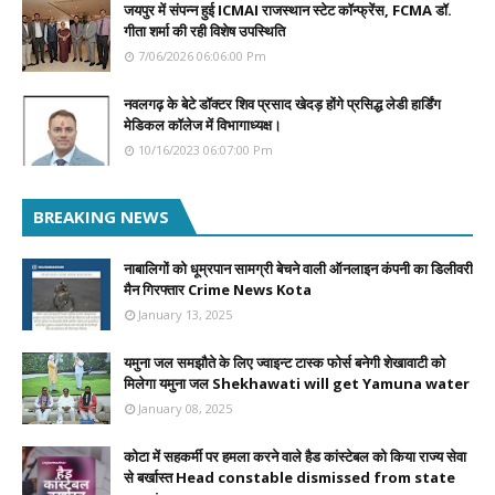
जयपुर में संपन्न हुई ICMAI राजस्थान स्टेट कॉन्फ्रेंस, FCMA डॉ.
गीता शर्मा की रही विशेष उपस्थिति
7/06/2026 06:06:00 Pm
नवलगढ़ के बेटे डॉक्टर शिव प्रसाद खेदड़ होंगे प्रसिद्ध लेडी हार्डिंग
मेडिकल कॉलेज में विभागाध्यक्ष।
10/16/2023 06:07:00 Pm
BREAKING NEWS
नाबालिगों को धूम्रपान सामग्री बेचने वाली ऑनलाइन कंपनी का डिलीवरी
मैन गिरफ्तार Crime News Kota
January 13, 2025
यमुना जल समझौते के लिए ज्वाइन्ट टास्क फोर्स बनेगी शेखावाटी को
मिलेगा यमुना जल Shekhawati will get Yamuna water
January 08, 2025
कोटा में सहकर्मी पर हमला करने वाले हैड कांस्टेबल को किया राज्य सेवा
से बर्खास्त Head constable dismissed from state