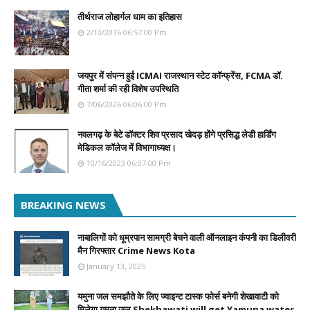
तीर्थराज लोहार्गल धाम का इतिहास
2/10/2016 06:57:00 Pm
जयपुर में संपन्न हुई ICMAI राजस्थान स्टेट कॉन्फ्रेंस, FCMA डॉ.
गीता शर्मा की रही विशेष उपस्थिति
7/06/2026 06:06:00 Pm
नवलगढ़ के बेटे डॉक्टर शिव प्रसाद खेदड़ होंगे प्रसिद्ध लेडी हार्डिंग
मेडिकल कॉलेज में विभागाध्यक्ष।
10/16/2023 06:07:00 Pm
BREAKING NEWS
नाबालिगों को धूम्रपान सामग्री बेचने वाली ऑनलाइन कंपनी का डिलीवरी
मैन गिरफ्तार Crime News Kota
January 13, 2025
यमुना जल समझौते के लिए ज्वाइन्ट टास्क फोर्स बनेगी शेखावाटी को
मिलेगा यमुना जल Shekhawati will get Yamuna water