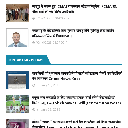
जयपुर में संपन्न हुई ICMAI राजस्थान स्टेट कॉन्फ्रेंस, FCMA डॉ.
गीता शर्मा की रही विशेष उपस्थिति
7/06/2026 06:06:00 Pm
नवलगढ़ के बेटे डॉक्टर शिव प्रसाद खेदड़ होंगे प्रसिद्ध लेडी हार्डिंग
मेडिकल कॉलेज में विभागाध्यक्ष।
10/16/2023 06:07:00 Pm
BREAKING NEWS
नाबालिगों को धूम्रपान सामग्री बेचने वाली ऑनलाइन कंपनी का डिलीवरी
मैन गिरफ्तार Crime News Kota
January 13, 2025
यमुना जल समझौते के लिए ज्वाइन्ट टास्क फोर्स बनेगी शेखावाटी को
मिलेगा यमुना जल Shekhawati will get Yamuna water
January 08, 2025
कोटा में सहकर्मी पर हमला करने वाले हैड कांस्टेबल को किया राज्य सेवा
से बर्खास्त Head constable dismissed from state