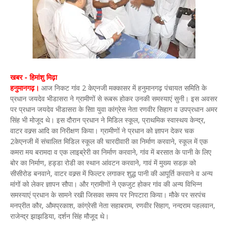
खबर - हिमांशु मिढ़ा
हनुमानगढ़।
आज निकट गांव 2 केएनजी मक्कासर में हनुमानगढ़ पंचायत समिति के
प्रधान जयदेव भीडासरा ने ग्रामीणों से रूबरू होकर उनकी समस्याएं सुनी। इस अवसर
पर प्रधान जयदेव भीडासरा के सााि युवा कांग्रेस नेता रणवीर सिहाग व उपप्रधान अमर
सिंह भी मोजूद थे। इस दौरान प्रधान ने मिडिल स्कूल, प्राथमिक स्वास्थय केन्द्र,
वाटर वक्र्स आदि का निरीक्षण किया। ग्रामीणों ने प्रधान को ज्ञापन देकर चक
2केएनजी में संचालित मिडिल स्कूल की चारदीवारी का निर्माण करवाने, स्कूल में एक
कमरा मय बरामदा व एक लाइब्रेरी का निर्माण करवाने, गांव में बरसात के पानी के लिए
बोर का निर्माण, हड्डा रोडी का स्थान आंवटन करवाने, गावं में मुख्य सडक़ को
सीसीरोड बनवाने, वाटर वक्र्स में फिल्टर लगाकर शुद्ध पानी की आपूर्ति करवाने व अन्य
मांगों को लेकर ज्ञापन सौपा। और ग्रामीणों ने एकजुट होकर गांव की अन्य विभिन्न
समस्याएं प्रधान के सामने रखी जिसका समय पर निपटारा किया। मौके पर सरपंच
मनप्रीत कौर, औमप्रकाश, कांग्रेसी नेता सहाबराम, रणवीर सिहाग, नन्दराम पहलवान,
राजेन्द्र झाझडिया, दर्शन सिंह मौजूद थे।