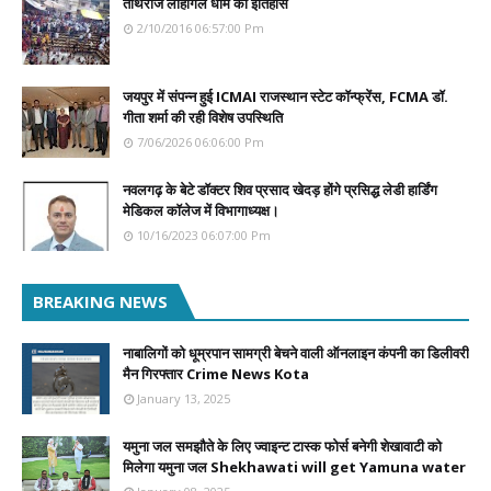
तीर्थराज लोहार्गल धाम का इतिहास
2/10/2016 06:57:00 Pm
जयपुर में संपन्न हुई ICMAI राजस्थान स्टेट कॉन्फ्रेंस, FCMA डॉ.
गीता शर्मा की रही विशेष उपस्थिति
7/06/2026 06:06:00 Pm
नवलगढ़ के बेटे डॉक्टर शिव प्रसाद खेदड़ होंगे प्रसिद्ध लेडी हार्डिंग
मेडिकल कॉलेज में विभागाध्यक्ष।
10/16/2023 06:07:00 Pm
BREAKING NEWS
नाबालिगों को धूम्रपान सामग्री बेचने वाली ऑनलाइन कंपनी का डिलीवरी
मैन गिरफ्तार Crime News Kota
January 13, 2025
यमुना जल समझौते के लिए ज्वाइन्ट टास्क फोर्स बनेगी शेखावाटी को
मिलेगा यमुना जल Shekhawati will get Yamuna water