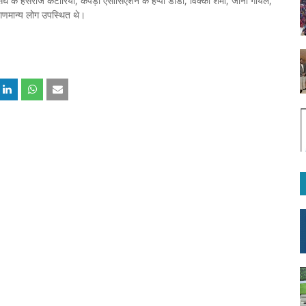
संघ के हंसराज कटारिया, कपड़ा एसोसिएशन के हैप्पी डोडा, विक्की शर्मा, जोनी गोयल,
गणमान्य लोग उपस्थित थे।