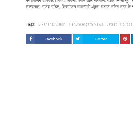
मनैङ्क्षजग डायरेक्टर विक्की थरेजा, श्याम लाल नागपाल, काछी सिन्धी युवा 
शंकरलाल, राजेश पंडित, डिस्पोजल व्यवसायी अंकुश बजाज सहित शहर के 
Tags:
Bikaner Division
Hanumangarh News
Latest
Politics
Facebook
Twitter