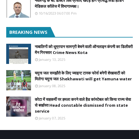
नवलगढ़ के बेटे डॉक्टर शिव प्रसाद खेदड़ होंगे प्रसिद्ध लेडी हार्डिंग
मेडिकल कॉलेज में विभागाध्यक्ष।
10/16/2023 06:07:00 Pm
BREAKING NEWS
नाबालिगों को धूम्रपान सामग्री बेचने वाली ऑनलाइन कंपनी का डिलीवरी
मैन गिरफ्तार Crime News Kota
January 13, 2025
यमुना जल समझौते के लिए ज्वाइन्ट टास्क फोर्स बनेगी शेखावाटी को
मिलेगा यमुना जल Shekhawati will get Yamuna water
January 08, 2025
कोटा में सहकर्मी पर हमला करने वाले हैड कांस्टेबल को किया राज्य सेवा
से बर्खास्त Head constable dismissed from state
service
January 07, 2025