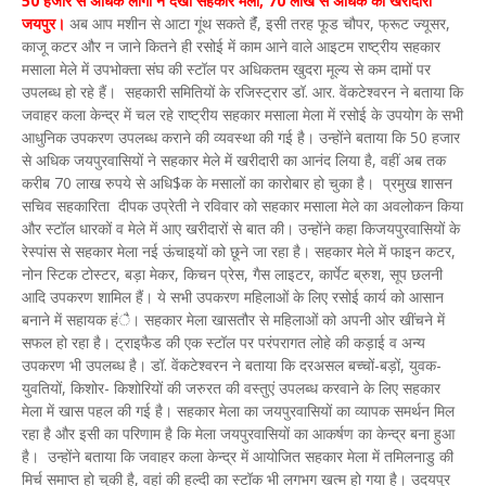
50 हजार से अधिक लोगों ने देखा सहकार मेला, 70 लाख से अधिक की खरीदारी
जयपुर।
अब आप मशीन से आटा गूंथ सकते हैंं, इसी तरह फूड चौपर, फ्रूट ज्यूसर,
काजू कटर और न जाने कितने ही रसोई में काम आने वाले आइटम राष्ट्रीय सहकार
मसाला मेले में उपभोक्ता संघ की स्टॉल पर अधिकतम खुदरा मूल्य से कम दामों पर
उपलब्ध हो रहे हैं। सहकारी समितियों के रजिस्ट्रार डॉ. आर. वेंकटेश्वरन ने बताया कि
जवाहर कला केन्द्र में चल रहे राष्ट्रीय सहकार मसाला मेला में रसोई के उपयोग के सभी
आधुनिक उपकरण उपलब्ध कराने की व्यवस्था की गई है। उन्होंने बताया कि 50 हजार
से अधिक जयपुरवासियों ने सहकार मेले में खरीदारी का आनंद लिया है, वहीं अब तक
करीब 70 लाख रुपये से अधि$क के मसालों का कारोबार हो चुका है। प्रमुख शासन
सचिव सहकारिता दीपक उप्रेती ने रविवार को सहकार मसाला मेले का अवलोकन किया
और स्टॉल धारकों व मेले में आए खरीदारों से बात की। उन्होंने कहा किजयपुरवासियों के
रेस्पांस से सहकार मेला नई ऊंचाइयों को छूने जा रहा है। सहकार मेले में फाइन कटर,
नोन स्टिक टोस्टर, बड़ा मेकर, किचन प्रेस, गैस लाइटर, कार्पेट ब्रुश, सूप छलनी
आदि उपकरण शामिल हैं। ये सभी उपकरण महिलाओं के लिए रसोई कार्य को आसान
बनाने में सहायक हंै। सहकार मेला खासतौर से महिलाओं को अपनी ओर खींचने में
सफल हो रहा है। ट्राइफैड की एक स्टॉल पर परंपरागत लोहे की कड़ाई व अन्य
उपकरण भी उपलब्ध है। डॉ. वेंकटेश्वरन ने बताया कि दरअसल बच्चों-बड़ों, युवक-
युवतियों, किशोर- किशोरियों की जरुरत की वस्तुएं उपलब्ध करवाने के लिए सहकार
मेला में खास पहल की गई है। सहकार मेला का जयपुरवासियों का व्यापक समर्थन मिल
रहा है और इसी का परिणाम है कि मेला जयपुरवासियों का आकर्षण का केन्द्र बना हुआ
है। उन्होंने बताया कि जवाहर कला केन्द्र में आयोजित सहकार मेला में तमिलनाडु की
मिर्च समाप्त हो चुकी है, वहां की हल्दी का स्टॉक भी लगभग खत्म हो गया है। उदयपुर