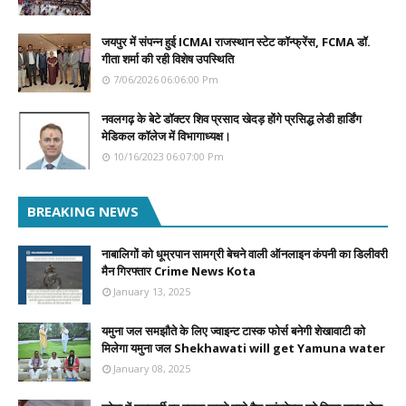
जयपुर में संपन्न हुई ICMAI राजस्थान स्टेट कॉन्फ्रेंस, FCMA डॉ.
गीता शर्मा की रही विशेष उपस्थिति
7/06/2026 06:06:00 Pm
नवलगढ़ के बेटे डॉक्टर शिव प्रसाद खेदड़ होंगे प्रसिद्ध लेडी हार्डिंग
मेडिकल कॉलेज में विभागाध्यक्ष।
10/16/2023 06:07:00 Pm
BREAKING NEWS
नाबालिगों को धूम्रपान सामग्री बेचने वाली ऑनलाइन कंपनी का डिलीवरी
मैन गिरफ्तार Crime News Kota
January 13, 2025
यमुना जल समझौते के लिए ज्वाइन्ट टास्क फोर्स बनेगी शेखावाटी को
मिलेगा यमुना जल Shekhawati will get Yamuna water
January 08, 2025