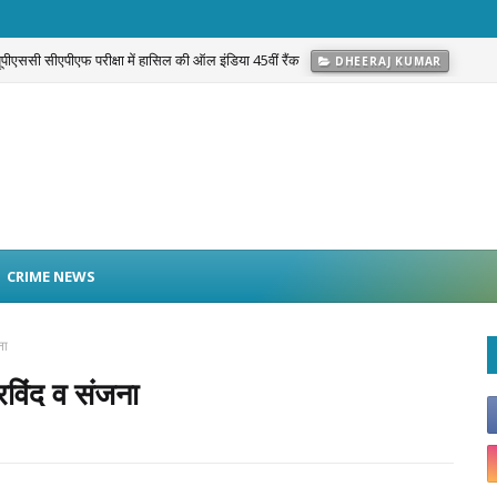
 यूपीएससी सीएपीएफ परीक्षा में हासिल की ऑल इंडिया 45वीं रैंक
DHEERAJ KUMAR
g Warrior Campaign’: नफरत नहीं, Love और अपनत्व से नशे के खिलाफ सामाजिक मुहिम
C
CRIME NEWS
ना
अरविंद व संजना