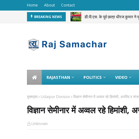
Home
About
Contact
डी.पी.एस. के पूर्व छात्र धीरज कुमार ने
BREAKING NEWS
सवाई माधोपुर पुलिस का अनूठा ‘Dru
RAJASTHAN
POLITICS
VIDEO
मुख्यपृष्ठ
Udaipur Division
विज्ञान सेमीनार में अव्वल रहे हिमांशी, अरविंद व संज
विज्ञान सेमीनार में अव्वल रहे हिमांशी, 
Unknown