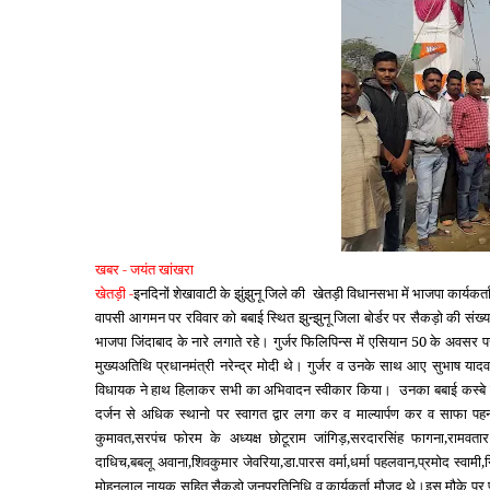
खबर - जयंत खांखरा
खेतड़ी -
इनदिनों शेखावाटी के झुंझुनू जिले की
खेतड़ी विधानसभा में भाजपा कार्यकर्ता
वापसी आगमन पर रविवार को बबाई स्थित झुन्झुनू जिला बोर्डर पर सैकड़ो की संख्या
भाजपा जिंदाबाद के नारे लगाते रहे। गुर्जर फिलिपिन्स में एसियान 50 के अवसर पर
मुख्यअतिथि प्रधानमंत्री नरेन्द्र मोदी थे। गुर्जर व उनके साथ आए सुभाष यादव क
विधायक ने हाथ हिलाकर सभी का अभिवादन स्वीकार किया।
उनका बबाई कस्बे 
दर्जन से अधिक स्थानो पर स्वागत द्वार लगा कर व माल्यार्पण कर व साफा प
कुमावत,सरपंच फोरम के अध्यक्ष छोटूराम जांगिड़,सरदारसिंह फागना,रामवतार 
दाधिच,बबलू अवाना,शिवकुमार जेवरिया,डा.पारस वर्मा,धर्मा पहलवान,प्रमोद स्वामी,गिरव
मोहनलाल नायक सहित सैकड़ो जनप्रतिनिधि व कार्यकर्ता मौजूद थे।इस मौके पर 