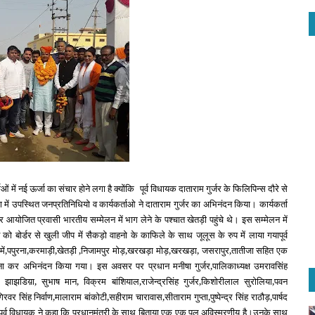
ओं में नई ऊर्जा का संचार होने लगा है क्योंकि
पूर्व विधायक दाताराम गुर्जर के फिलिपिन्स दौरे से
 में उपस्थित जनप्रतिनिधियो व कार्यकर्ताओ ने दाताराम गुर्जर का अभिनंदन किया। कार्यकर्ता
 आयोजित प्रवासी भारतीय सम्मेलन में भाग लेने के पश्चात खेतड़ी पहुंचे थे। इस सम्मेलन में
ो बोर्डर से खुली जीप में सैकड़ो वाहनो के काफिले के साथ जूलूस के रुप में लाया गयापूर्व
में,पपुरना,करमाड़ी,खेतड़ी ,निजामपुर मोड़,खरखड़ा मोड़,खरखड़ा, जसरापुर,तातीजा सहित एक
हना कर अभिनंदन किया गया। इस अवसर पर प्रधान मनीषा गुर्जर,पालिकाध्यक्ष उमरावसिंह
झाझडिय़ा, सुभाष मान, विक्रम बांशियाल,राजेन्द्रसिंह गुर्जर,किशोरीलाल सुरोलिया,पवन
र सिंह निर्वाण,मालाराम बांकोटी,सहीराम चारावास,सीताराम गुप्ता,पुष्पेन्द्र सिंह राठौड़,पार्षद
पूर्व विधायक ने कहा कि प्रधानमंत्री के साथ बिताया एक एक पल अविस्मरणीय है।उनके साथ