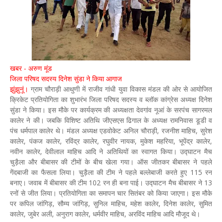
खबर - अरुण मूंड
जिला परिषद सदस्य दिनेश सुंडा ने किया आगाज
झुंझुनूं।
ग्राम चौराड़ी आथुणी में राजीव गांधी युवा विकास मंडल की ओर से आयोजित
क्रिकेट प्रतियोगिता का शुभारंभ जिला परिषद सदस्य व ब्लॉक कांग्रेस अध्यक्ष दिनेश
सुंडा ने किया। इस मौके पर कार्यक्रम की अध्यक्षता देवगांव नूआं के सरपंच सागरमल
कालेर ने की। जबकि विशिष्ट अतिथि जीएसएस ढिगाल के अध्यक्ष रामनिवास डूडी व
पंच धर्मपाल कालेर थे। मंडल अध्यक्ष एडवोकेट अनिल चौराड़ी, रजनीश माहिच, सुरेश
कालेर, पंकज कालेर, रविंद्र कालेर, रघुवीर नायक, मुकेश महरिया, भूपेंद्र कालेर,
नवीन कालेर, देवीलाल माहिच आदि ने अतिथियों का स्वागत किया। उद्घाटन मैच
चुड़ैला और बीबासर की टीमों के बीच खेला गया। ऑस जीतकर बीबासर ने पहले
गेंदबाजी का फैसला लिया। चुड़ैला की टीम ने पहले बल्लेबाजी करते हुए 115 रन
बनाए। जवाब में बीबासर की टीम 102 रन ही बना पाई। उद्घाटन मैच बीबासर ने 13
रनों से जीत लिया। प्रतियोगिता का समापन चार सितंबर को किया जाएगा। इस मौके
पर कपिल जांगिड़, सौम्य जांगिड़, सुनिल माहिच, महेश कालेर, दिनेश कालेर, सुमित
कालेर, जुबेर अली, अनुराग कालेर, धर्मवीर माहिच, अरविंद माहिच आदि मौजूद थे।