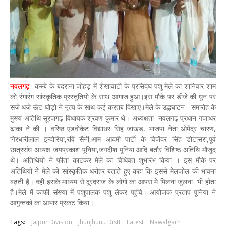
नवलगढ़ -
कस्बे के बदराना जोहड़ में शेखावाटी के प्रसिद्घ पशु मेले का शानिवार शाम
को रंगारंग सांस्कृतिक प्रस्तुतियो के साथ आगाज हुआ।इस मौके पर डीजे की धुन पर
सजे धजे ऊंट घोड़ो ने नृत्य के साथ कई करतब दिखाए।मेले के उद्धघाटन समारोह के
मुख्य अतिथि सूरजगढ़ विधायक श्रवण कुमार थे। अध्यक्षता नवलगढ़ प्रधान गजाधर
ढाका ने की । वरिष्ठ एडवोकेट विद्याधर सिंह जाखड़, भाजपा नेता ओमेंद्र चारण,
गिरधारीलाल इन्दोरिया,रवि सैनी,आम आदमी पार्टी के विजेंदर सिंह डोटासरा,पूर्व
छात्रसंघ अध्यक्ष जयप्रकाश पूनिया,जगदीश पूनिया आदि बतौर विशिष्ठ अतिथि मौजूद
थे। अतिथियो ने फीता काटकर मेले का विधिवत शुभारंभ किया । इस मौके पर
अतिथियो ने मेले को सांस्कृतिक धरोहर बताते हुए कहा कि इससे मेलजोल की भावना
बढ़ती है। वही इसके माध्यम से दूरदराज के लोगो का आपस मे मिलना जुलना भी होता
है।मेले में काफी संख्या में पशुपालक पशु लेकर पहुंचे। आयोजक प्रताप पूनिया ने
आगुन्तको का आभार प्रकट किया।
Tags:
Jaipur Division
Jhunjhunu Distt
Latest
Nawalgarh