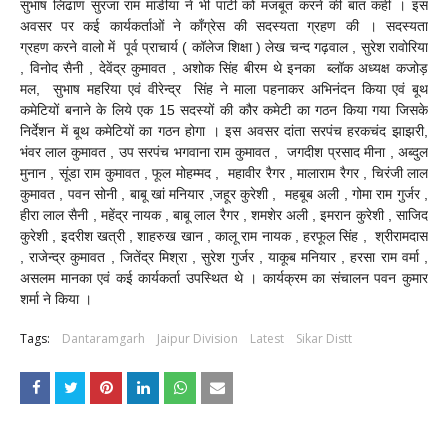
सुभाष लिढाण सुरजा राम मांडीया ने भी पार्टी को मजबूत करने की बात कहीं । इस
अवसर पर कई कार्यकर्ताओं ने कॉंग्रेस की सदस्यता ग्रहण की । सदस्यता
ग्रहण करने वालो में पूर्व प्राचार्य ( कॉलेज शिक्षा ) लेख चन्द गढ़वाल , सुरेश रावोरिया
, विनोद सैनी , देवेंद्र कुमावत , अशोक सिंह बीरम थे इनका ब्लॉक अध्यक्ष कजोड़
मल, सुभाष महरिया एवं वीरेन्द्र सिंह ने माला पहनाकर अभिनंदन किया एवं बूथ
कमेटियों बनाने के लिये एक 15 सदस्यों की कौर कमेटी का गठन किया गया जिसके
निर्देशन में बूथ कमेटियों का गठन होगा । इस अवसर दांता सरपंच हरकचंद झाझरी,
भंवर लाल कुमावत , उप सरपंच भगवाना राम कुमावत , जगदीश प्रसाद मीना , अब्दुल
मुनान , सूंडा राम कुमावत , फूल मोहम्मद , महावीर रैगर , मालाराम रैगर , चिरंजी लाल
कुमावत , पवन सोनी , बाबू खां मनियार ,जहूर कुरेशी , महबूब अली , गोमा राम गुर्जर ,
हीरा लाल सैनी , महेंद्र नायक , बाबू लाल रैगर , शमशेर अली , इमरान कुरेशी , साजिद
कुरेशी , इदरीश खत्री , शाहरुख खान , कालू राम नायक , हरफूल सिंह , श्रीरामदास
, राजेन्द्र कुमावत , जितेंद्र मिश्रा , सुरेश गुर्जर , याकूब मनियार , हरसा राम वर्मा ,
असलम मानका एवं कई कार्यकर्ता उपस्थित थे । कार्यक्रम का संचालन पवन कुमार
शर्मा ने किया ।
Tags:
Dantaramgarh
Jaipur Division
Latest
Sikar Distt