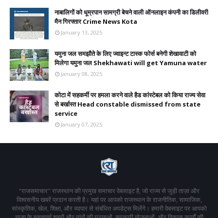
नाबालिगों को धूम्रपान सामग्री बेचने वाली ऑनलाइन कंपनी का डिलीवरी
मैन गिरफ्तार Crime News Kota
January 13, 2025
यमुना जल समझौते के लिए ज्वाइन्ट टास्क फोर्स बनेगी शेखावाटी को
मिलेगा यमुना जल Shekhawati will get Yamuna water
January 08, 2025
कोटा में सहकर्मी पर हमला करने वाले हैड कांस्टेबल को किया राज्य सेवा
से बर्खास्त Head constable dismissed from state
service
January 07, 2025
"राजसमाचार" राजस्थान की प्रमुख समाचार वेबसाइट है, जो राज्य से जुड़ी ताज़ा और
विश्वसनीय खबरें प्रदान करती है। यहां पर आपको राजस्थान के राजनीतिक, सामाजिक,
सांस्कृतिक, खेल, शिक्षा, और व्यापार से संबंधित अपडेट्स मिलेंगे। हमारी वेबसाइट पर आपको
राज्य के महत्वपूर्ण शहरों और गांवों की घटनाओं, सरकारी योजनाओं, और विकास कार्यों की