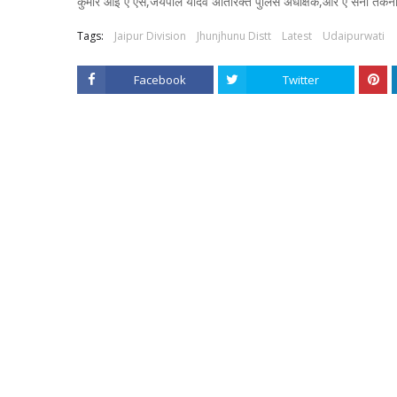
कुमार आई ए एस,जयपाल यादव अतिरिक्त पुलिस अधीक्षक,आर ए सैनी तकनी
Tags:
Jaipur Division
Jhunjhunu Distt
Latest
Udaipurwati
Facebook
Twitter