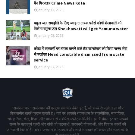
मैन गिरफ्तार Crime News Kota
January 13, 2025
यमुना जल समझौते के लिए ज्वाइन्ट टास्क फोर्स बनेगी शेखावाटी को
मिलेगा यमुना जल Shekhawati will get Yamuna water
January 08, 2025
कोटा में सहकर्मी पर हमला करने वाले हैड कांस्टेबल को किया राज्य सेवा
से बर्खास्त Head constable dismissed from state
service
January 07, 2025
"राजसमाचार" राजस्थान की प्रमुख समाचार वेबसाइट है, जो राज्य से जुड़ी ताज़ा और
विश्वसनीय खबरें प्रदान करती है। यहां पर आपको राजस्थान के राजनीतिक, सामाजिक,
सांस्कृतिक, खेल, शिक्षा, और व्यापार से संबंधित अपडेट्स मिलेंगे। हमारी वेबसाइट पर आपको
राज्य के महत्वपूर्ण शहरों और गांवों की घटनाओं, सरकारी योजनाओं, और विकास कार्यों की
जानकारी मिलती है। हम राजस्थान की हलचल और ताजे समाचार को सरल और स्पष्ट तरीके
से प्रस्तुत करते हैं,